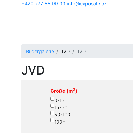
Skip to main content
+420 777 55 99 33
info@exposale.cz
Bildergalerie
JVD
JVD
JVD
2
Größe (m
)
0-15
15-50
50-100
100+