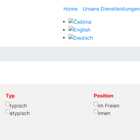
Home
Unsere Dienstleistunge
Typ
Position
typisch
im Freien
atypisch
innen