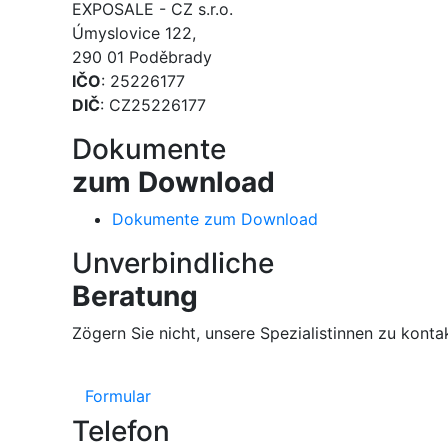
EXPOSALE - CZ s.r.o.
Úmyslovice 122,
290 01 Poděbrady
IČO
: 25226177
DIČ
: CZ25226177
Dokumente
zum Download
Dokumente zum Download
Unverbindliche
Beratung
Zögern Sie nicht, unsere Spezialistinnen zu konta
Formular
Telefon