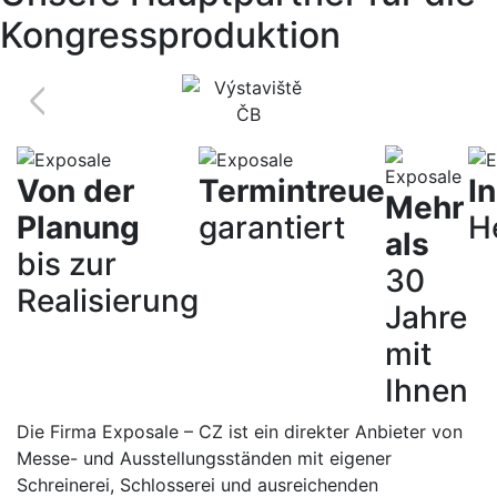
Kongressproduktion
Previous
Von der
Termintreue
I
Mehr
Planung
garantiert
H
als
bis zur
30
Realisierung
Jahre
mit
Ihnen
Die Firma Exposale – CZ ist ein direkter Anbieter von
Messe- und Ausstellungsständen mit eigener
Schreinerei, Schlosserei und ausreichenden