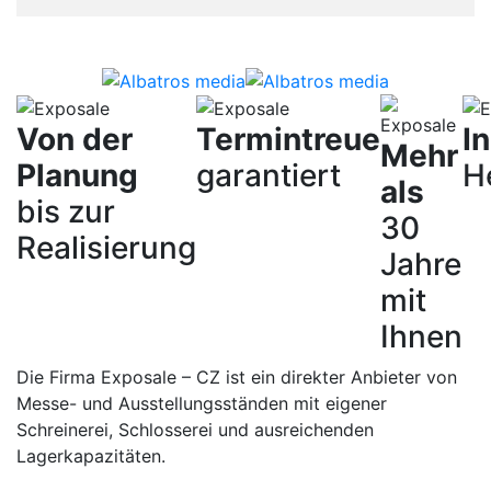
Von der
Termintreue
I
Mehr
Planung
garantiert
H
als
bis zur
30
Realisierung
Jahre
mit
Ihnen
Die Firma Exposale – CZ ist ein direkter Anbieter von
Messe- und Ausstellungsständen mit eigener
Schreinerei, Schlosserei und ausreichenden
Lagerkapazitäten.