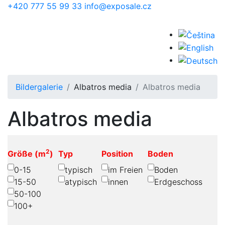
Skip to main content
+420 777 55 99 33
info@exposale.cz
Bildergalerie
Albatros media
Albatros media
Albatros media
2
Größe (m
)
Typ
Position
Boden
0-15
typisch
im Freien
Boden
15-50
atypisch
innen
Erdgeschoss
50-100
100+