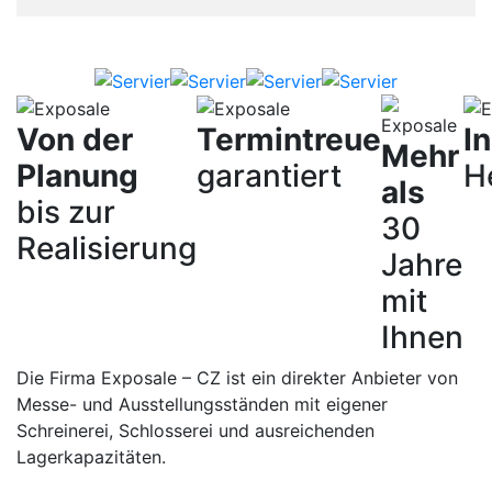
Von der
Termintreue
I
Mehr
Planung
garantiert
H
als
bis zur
30
Realisierung
Jahre
mit
Ihnen
Die Firma Exposale – CZ ist ein direkter Anbieter von
Messe- und Ausstellungsständen mit eigener
Schreinerei, Schlosserei und ausreichenden
Lagerkapazitäten.