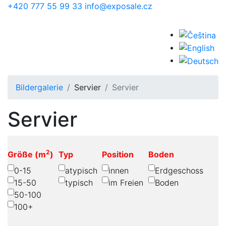
Skip to main content
+420 777 55 99 33
info@exposale.cz
Bildergalerie
Servier
Servier
Servier
2
Größe (m
)
Typ
Position
Boden
0-15
atypisch
innen
Erdgeschoss
15-50
typisch
im Freien
Boden
50-100
100+