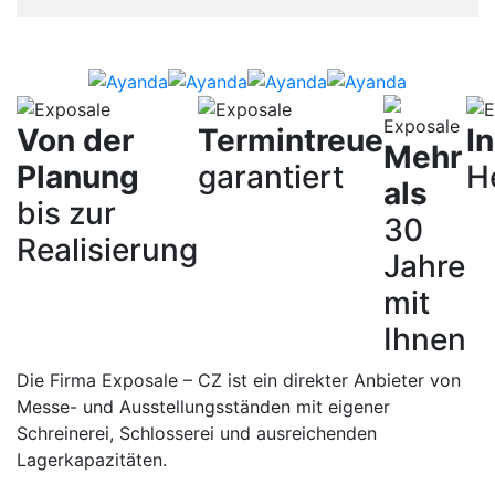
Von der
Termintreue
I
Mehr
Planung
garantiert
H
als
bis zur
30
Realisierung
Jahre
mit
Ihnen
Die Firma Exposale – CZ ist ein direkter Anbieter von
Messe- und Ausstellungsständen mit eigener
Schreinerei, Schlosserei und ausreichenden
Lagerkapazitäten.