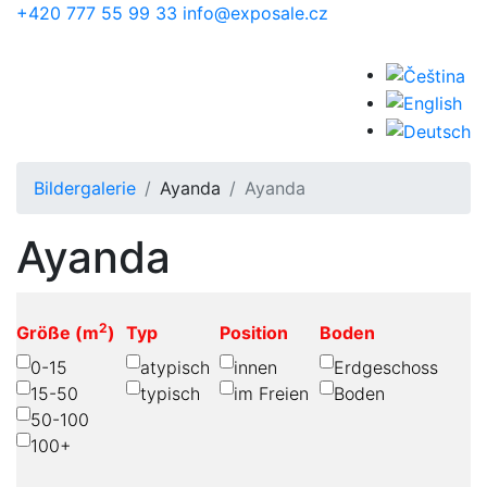
Skip to main content
+420 777 55 99 33
info@exposale.cz
Bildergalerie
Ayanda
Ayanda
Ayanda
2
Größe (m
)
Typ
Position
Boden
0-15
atypisch
innen
Erdgeschoss
15-50
typisch
im Freien
Boden
50-100
100+