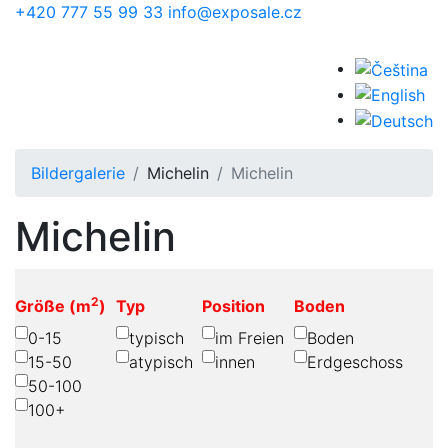
Skip to main content
+420 777 55 99 33
info@exposale.cz
Bildergalerie
Michelin
Michelin
Michelin
2
Größe (m
)
Typ
Position
Boden
0-15
typisch
im Freien
Boden
15-50
atypisch
innen
Erdgeschoss
50-100
100+