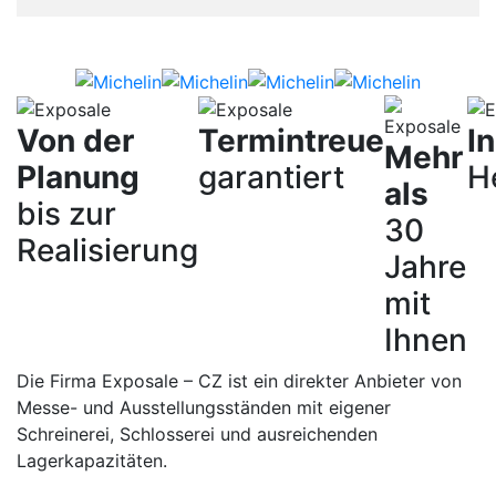
Von der
Termintreue
I
Mehr
Planung
garantiert
H
als
bis zur
30
Realisierung
Jahre
mit
Ihnen
Die Firma Exposale – CZ ist ein direkter Anbieter von
Messe- und Ausstellungsständen mit eigener
Schreinerei, Schlosserei und ausreichenden
Lagerkapazitäten.