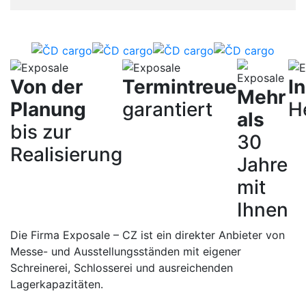
Von der
Termintreue
I
Mehr
Planung
garantiert
H
als
bis zur
30
Realisierung
Jahre
mit
Ihnen
Die Firma Exposale – CZ ist ein direkter Anbieter von
Messe- und Ausstellungsständen mit eigener
Schreinerei, Schlosserei und ausreichenden
Lagerkapazitäten.