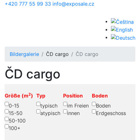
Skip to main content
+420 777 55 99 33
info@exposale.cz
Bildergalerie
ČD cargo
ČD cargo
ČD cargo
2
Größe (m
)
Typ
Position
Boden
0-15
typisch
im Freien
Boden
15-50
atypisch
innen
Erdgeschoss
50-100
100+