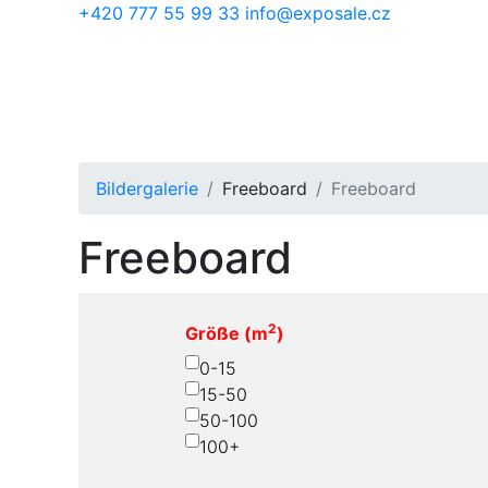
Skip to main content
+420 777 55 99 33
info@exposale.cz
Bildergalerie
Freeboard
Freeboard
Freeboard
2
Größe (m
)
0-15
15-50
50-100
100+