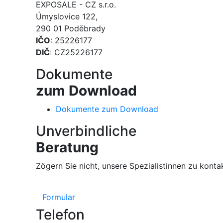
EXPOSALE - CZ s.r.o.
Úmyslovice 122,
290 01 Poděbrady
IČO
: 25226177
DIČ
: CZ25226177
Dokumente
zum Download
Dokumente zum Download
Unverbindliche
Beratung
Zögern Sie nicht, unsere Spezialistinnen zu konta
Formular
Telefon