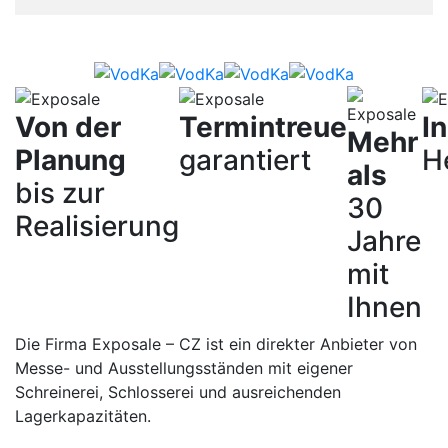
Von der
Termintreue
I
Mehr
Planung
garantiert
H
als
bis zur
30
Realisierung
Jahre
mit
Ihnen
Die Firma Exposale – CZ ist ein direkter Anbieter von
Messe- und Ausstellungsständen mit eigener
Schreinerei, Schlosserei und ausreichenden
Lagerkapazitäten.